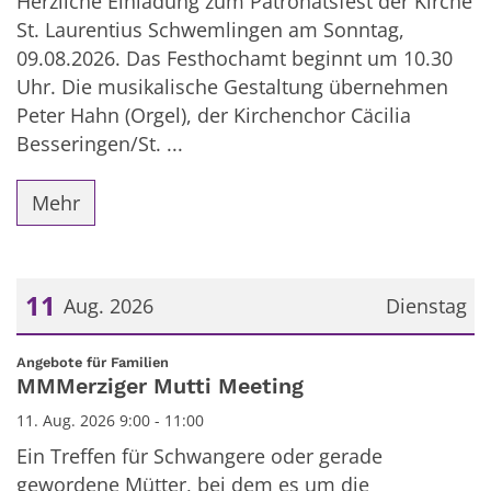
Herzliche Einladung zum Patronatsfest der Kirche
St. Laurentius Schwemlingen am Sonntag,
09.08.2026. Das Festhochamt beginnt um 10.30
Uhr. Die musikalische Gestaltung übernehmen
Peter Hahn (Orgel), der Kirchenchor Cäcilia
Besseringen/St. ...
Mehr
11
Aug. 2026
Dienstag
Datum: 11. August 2026
:
Angebote für Familien
MMMerziger Mutti Meeting
11. Aug. 2026 9:00 - 11:00
Ein Treffen für Schwangere oder gerade
gewordene Mütter, bei dem es um die