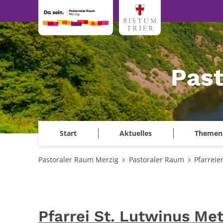
Zum Inhalt springen
Past
Start
Aktuelles
Themen
Pastoraler Raum Merzig
Pastoraler Raum
Pfarreie
Pfarrei St. Lutwinus Met