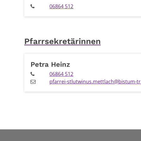
06864 512
Pfarrsekretärinnen
Petra
Heinz
06864 512
pfarrei-stlutwinus.mettlach@bistum-tr