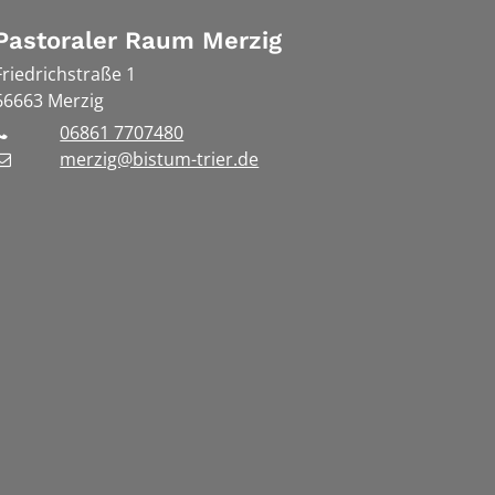
Pastoraler Raum Merzig
Friedrichstraße 1
66663
Merzig
06861 7707480
merzig@bistum-trier.de