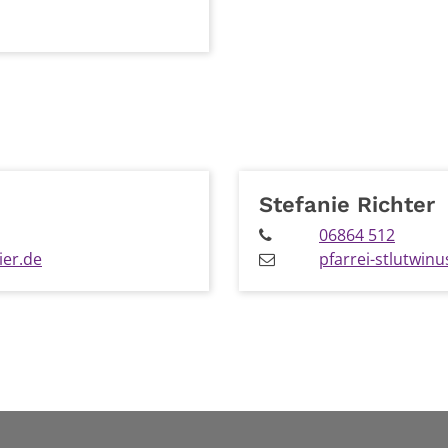
Stefanie
Richter
06864 512
ier.de
pfarrei-stlutwin