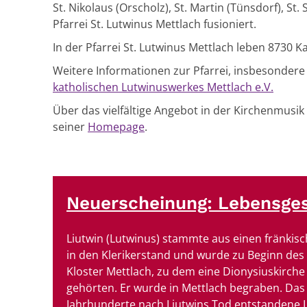
St. Nikolaus (Orscholz), St. Martin (Tünsdorf), S
Pfarrei St. Lutwinus Mettlach fusioniert.
In der Pfarrei St. Lutwinus Mettlach leben 8730 
Weitere Informationen zur Pfarrei, insbesondere 
katholischen Lutwinuswerkes Mettlach e.V.
Über das vielfältige Angebot in der Kirchenmusik
seiner
Homepage
.
Neuerscheinung: Lebensges
Liutwin (Lutwinus) stammte aus einen fränkisc
in den Klerikerstand und wurde zu Beginn des 8
Kloster Mettlach, zu dem eine Dionysiuskirche
gehörten. Er wurde in Mettlach begraben. Das r
Jahrhunderte nach Liutwins Tod entstandene 