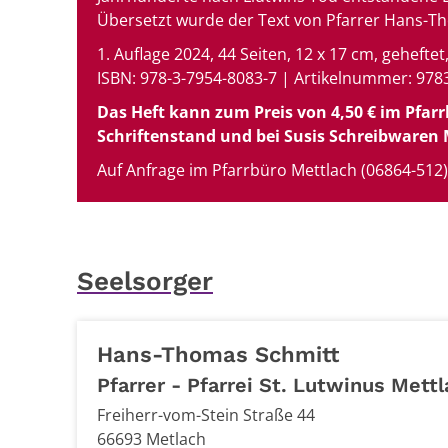
Übersetzt wurde der Text von Pfarrer Hans-T
1. Auflage 2024, 44 Seiten, 12 x 17 cm, gehefte
ISBN: 978-3-7954-8083-7 |
Artikelnummer:
978
Das Heft kann zum Preis von 4,50 € im Pfar
Schriftenstand und bei Susis Schreibwaren
Auf Anfrage im Pfarrbüro Mettlach (06864-512)
Seelsorger
Hans-Thomas
Schmitt
Pfarrer - Pfarrei St. Lutwinus Mett
Freiherr-vom-Stein Straße 44
66693
Metlach