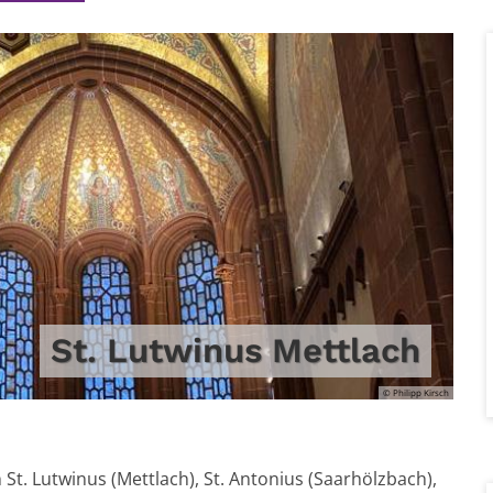
St. Lutwinus Mettlach
© Philipp Kirsch
St. Lutwinus (Mettlach), St. Antonius (Saarhölzbach),