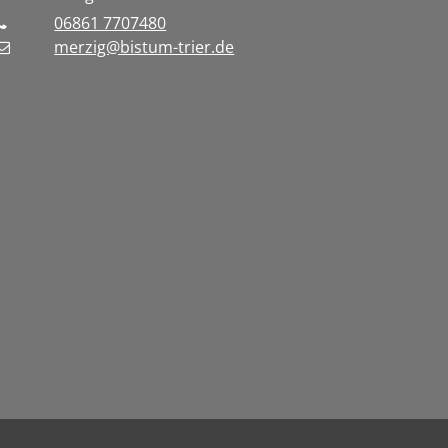
06861 7707480
merzig@bistum-trier.de