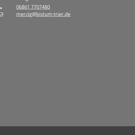
06861 7707480
merzig@bistum-trier.de