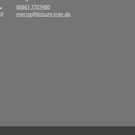
06861 7707480
merzig@bistum-trier.de