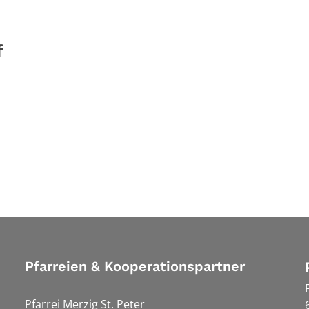
f
Pfarreien & Kooperationspartner
Pfarrei Merzig St. Peter