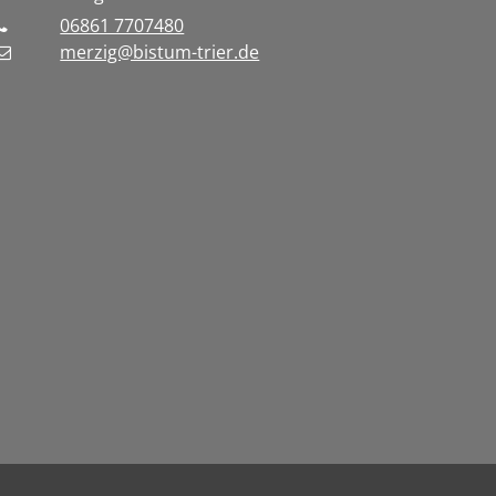
06861 7707480
merzig@bistum-trier.de