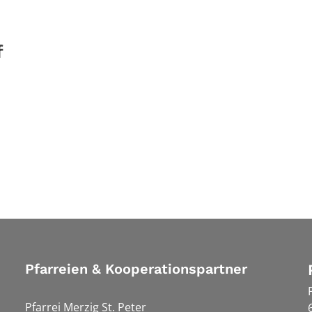
f
Pfarreien & Kooperationspartner
Pfarrei Merzig St. Peter