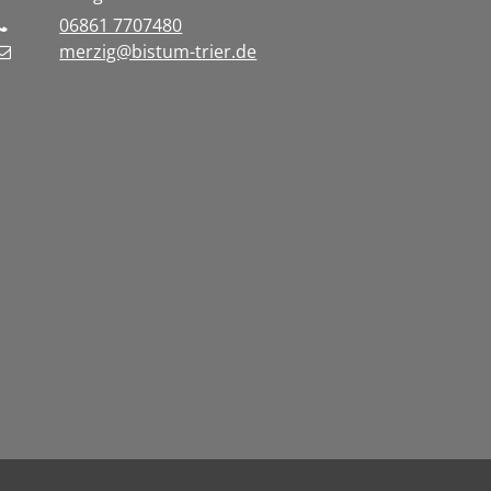
06861 7707480
merzig@bistum-trier.de