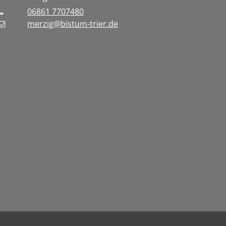
06861 7707480
merzig@bistum-trier.de