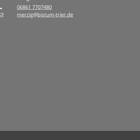
06861 7707480
merzig@bistum-trier.de