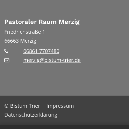
Pastoraler Raum Merzig
Friedrichstraße 1
66663
Merzig
06861 7707480
merzig@bistum-trier.de
© Bistum Trier
Impressum
Datenschutzerklärung