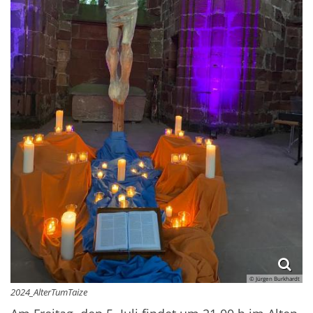
© Jürgen Burkhardt
2024_AlterTumTaize