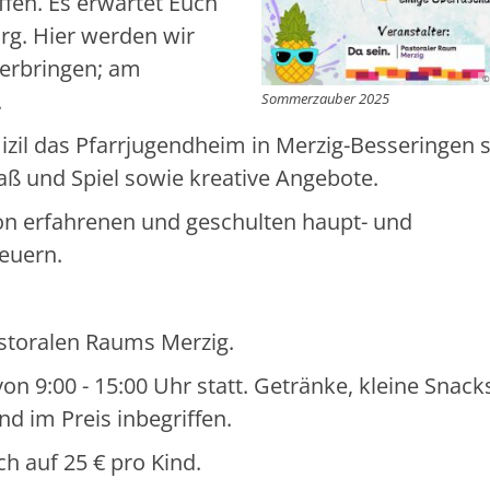
fen. Es erwartet Euch
g. Hier werden wir
erbringen; am
©
.
Sommerzauber 2025
zil das Pfarrjugendheim in Merzig-Besseringen s
ß und Spiel sowie kreative Angebote.
von erfahrenen und geschulten haupt- und
euern.
Pastoralen Raums Merzig.
von 9:00 - 15:00 Uhr statt. Getränke, kleine Snack
d im Preis inbegriffen.
ch auf 25 € pro Kind.