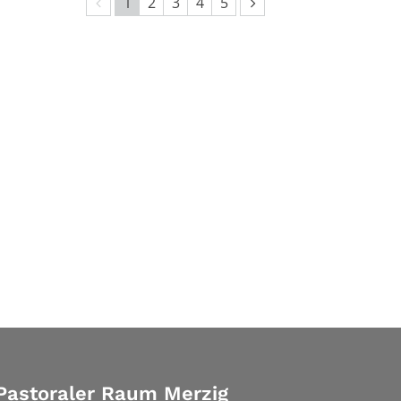
Vorherige Seite
Nächste Seite
1
2
3
4
5
Pastoraler Raum Merzig