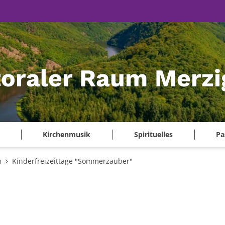
oraler Raum Merzi
Kirchenmusik
Spirituelles
Pa
n
Kinderfreizeittage "Sommerzauber"