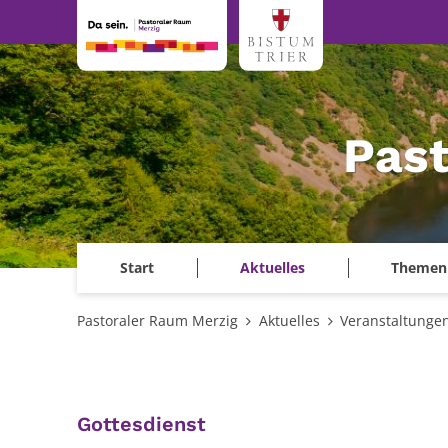
Zum Inhalt springen
Past
Start
Aktuelles
Themen
Pastoraler Raum Merzig
Aktuelles
Veranstaltunge
:
Gottesdienst