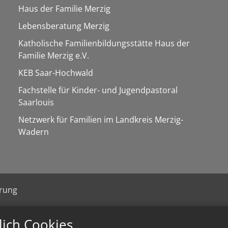
Haus der Familie Merzig
Lebensberatung Merzig
Katholische Familienbildungsstätte Haus der
Familie Merzig e.V.
KEB Saar-Hochwald
Fachstelle für Kinder- und Jugendpastoral
Saarlouis
Netzwerk für Familien im Landkreis Merzig-
Wadern
ärung
lich Cookies