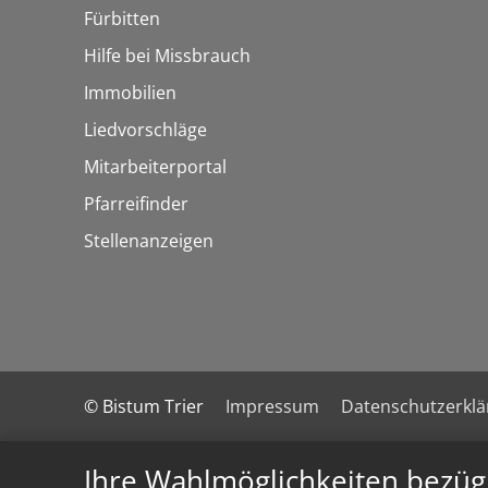
Fürbitten
Hilfe bei Missbrauch
Immobilien
Liedvorschläge
Mitarbeiterportal
Pfarreifinder
Stellenanzeigen
© Bistum Trier
Impressum
Datenschutzerkl
Ihre Wahlmöglichkeiten bezüg