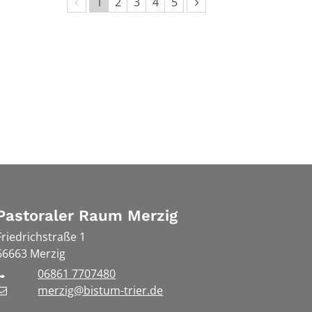
Vorherige Seite
Nächste Seite
1
2
3
4
5
Pastoraler Raum Merzig
Friedrichstraße 1
66663
Merzig
06861 7707480
merzig@bistum-trier.de