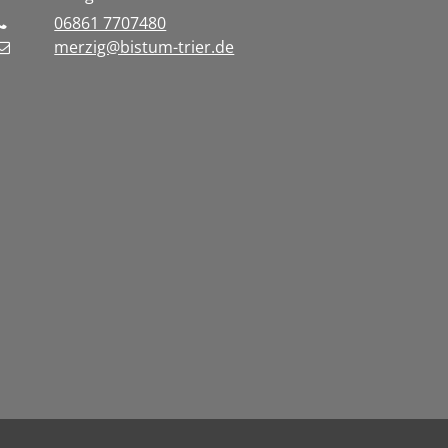
06861 7707480
merzig@bistum-trier.de