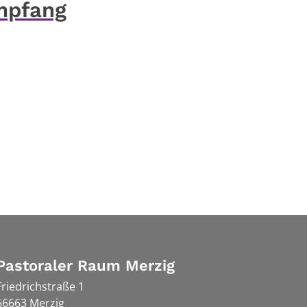
mpfang
Pastoraler Raum Merzig
Friedrichstraße 1
66663
Merzig