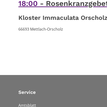
18:00
Rosenkranzgebet
Kloster Immaculata Orschol
66693
Mettlach-Orscholz
Service
Amtsblatt