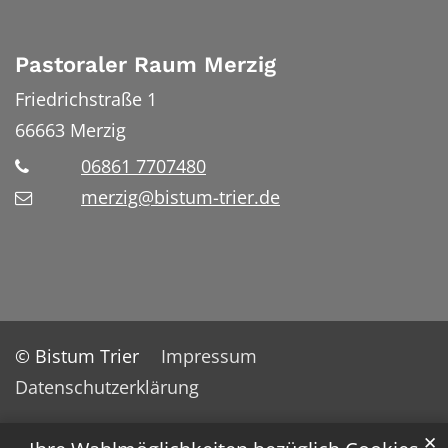
Pastoraler Raum Merzig
Friedrichstraße 1
66663
Merzig
06861 7707480
merzig@bistum-trier.de
© Bistum Trier
Impressum
Datenschutzerklärung
✕