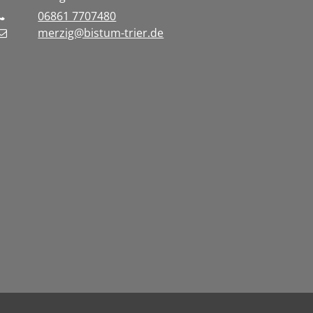
06861 7707480
merzig@bistum-trier.de