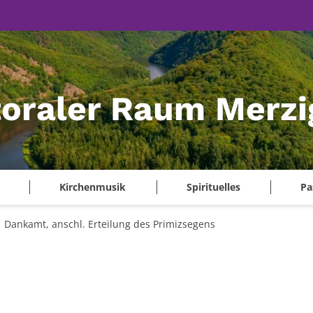
oraler Raum Merzi
Kirchenmusik
Spirituelles
Pa
Dankamt, anschl. Erteilung des Primizsegens