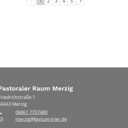
Vorherige Seite
Nächste Seite
1
2
3
4
5
Pastoraler Raum Merzig
Friedrichstraße 1
66663
Merzig
06861 7707480
merzig@bistum-trier.de