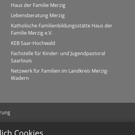
Haus der Familie Merzig
Lebensberatung Merzig
Katholische Familienbildungsstätte Haus der
Familie Merzig e.V.
KEB Saar-Hochwald
Fachstelle für Kinder- und Jugendpastoral
Saarlouis
Netzwerk für Familien im Landkreis Merzig-
Wadern
ärung
lich Cookies