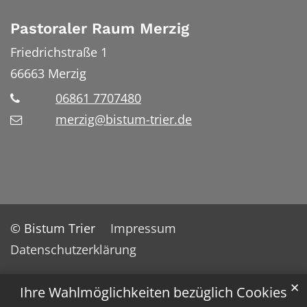
Pastoraler Raum Merzig
Friedrichstraße 1
66663
Merzig
06861 7707480
merzig@bistum-trier.de
© Bistum Trier
Impressum
Datenschutzerklärung
✕
Ihre Wahlmöglichkeiten bezüglich Cookies