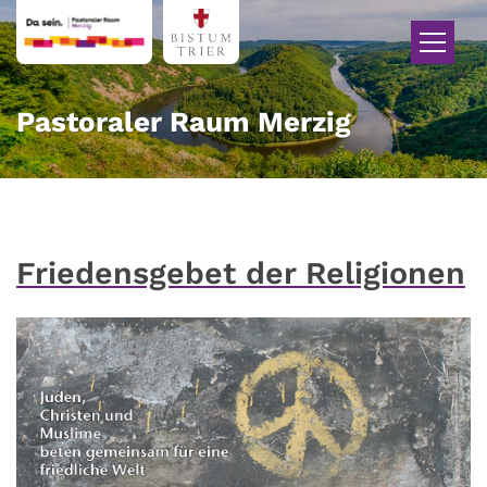
Zum Inhalt springen
Pastoraler Raum Merzig
Friedensgebet der Religionen