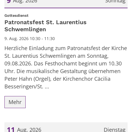
9
Aug. 2026
Sonntag
Datum: 9. August 2026
:
Gottesdienst
Patronatsfest St. Laurentius
Schwemlingen
9. Aug. 2026 10:30 - 11:30
Herzliche Einladung zum Patronatsfest der Kirche
St. Laurentius Schwemlingen am Sonntag,
09.08.2026. Das Festhochamt beginnt um 10.30
Uhr. Die musikalische Gestaltung übernehmen
Peter Hahn (Orgel), der Kirchenchor Cäcilia
Besseringen/St. ...
Mehr
11
Aug. 2026
Dienstag