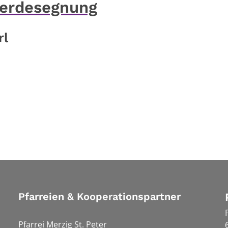
Pferdesegnung
rl
Pfarreien & Kooperationspartner
Pfarrei Merzig St. Peter