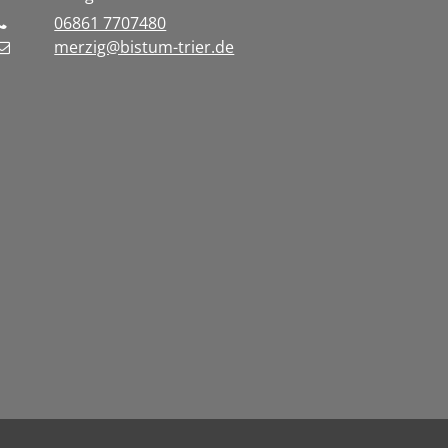
06861 7707480
merzig@bistum-trier.de