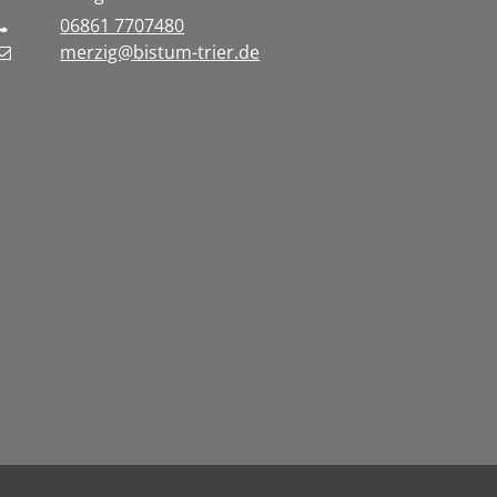
06861 7707480
merzig@bistum-trier.de