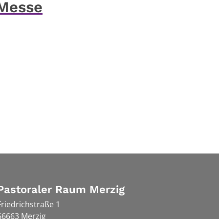
 Messe
Pastoraler Raum Merzig
Friedrichstraße 1
66663
Merzig