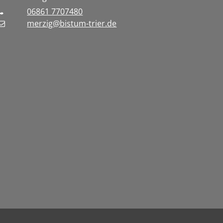
06861 7707480
merzig@bistum-trier.de